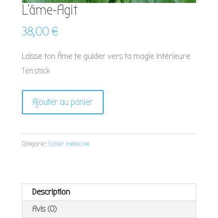
L’âme-Agit
38,00
€
Laisse ton Âme te guider vers ta magie intérieure
1 en stock
quantité
Ajouter au panier
de
L'âme-
Agit
Catégorie :
Collier médecine
Description
Avis (0)